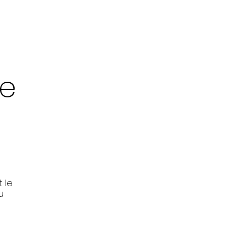
de
 le
u