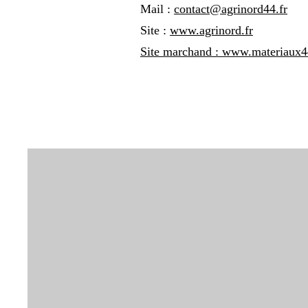
Mail :
contact@agrinord44.fr
Site :
www.agrinord.fr
Site marchand :
www.materiaux44