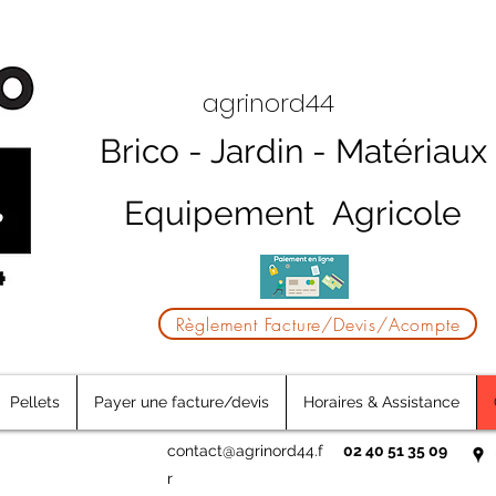
agrinord44
Brico - Jardin - Matériaux
Equipement Agricole
Règlement Facture/Devis/Acompte
Pellets
Payer une facture/devis
Horaires & Assistance
contact@agrinord44.f
02 40 51 35 09
r